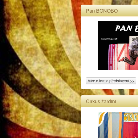
Pan BONOBO
Více o tomto představení >>
Cirkus žardini