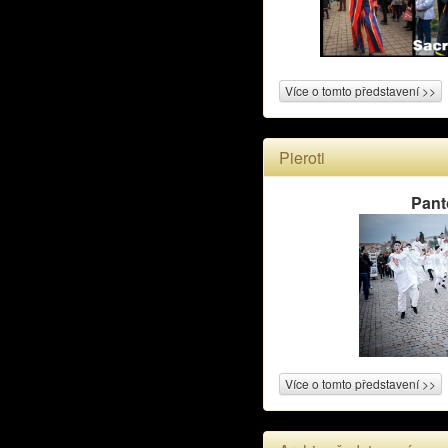
Více o tomto představení >>
Pieroti
Pan
Více o tomto představení >>