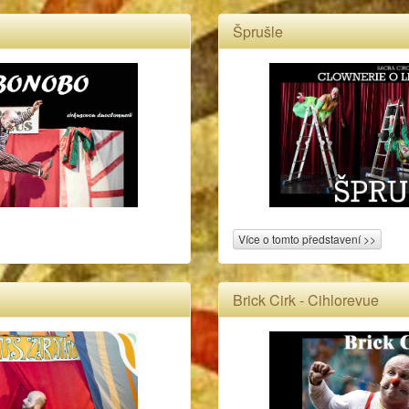
Šprušle
Více o tomto představení >>
Brick Cirk - Cihlorevue