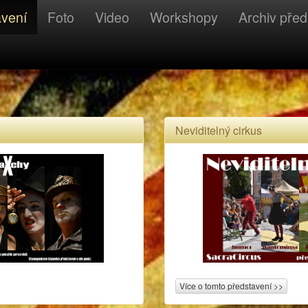
avení
Foto
Video
Workshopy
Archiv před
Neviditelný cirkus
Více o tomto představení >>