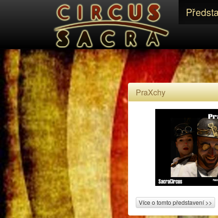
replica rolex watches
replica watches uk
Předst
PraXchy
Více o tomto představení >>