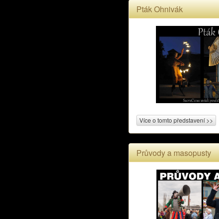
Pták Ohnivák
Více o tomto představení >>
Průvody a masopusty