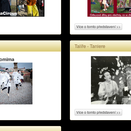
Více o tomto představení >>
Talíře - Taniere
tomima
Více o tomto představení >>