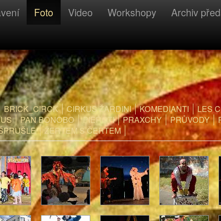
avení
Foto
Video
Workshopy
Archiv před
BRICK_CIRCK
CIRKUS ŽARDINI
KOMEDIANTI
LES 
KUS
PAN BONOBO
PIEROTI
PRAXCHY
PRŮVODY
ŠPRUŠLE
ŽERTEM S ČERTEM