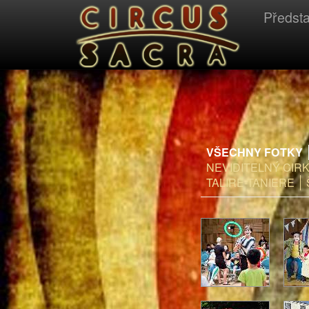
replica rolex watches
replica watches uk
Předst
VŠECHNY FOTKY
NEVIDITELNÝ CIR
TALIRE-TANIERE